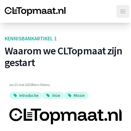
CLT op maat
Ope
KENNISBANKARTIKEL 1
Waarom we CLTopmaat zijn
gestart
wo 21 mei 2025
Rens Ottens
Introductie
Visie
Missie